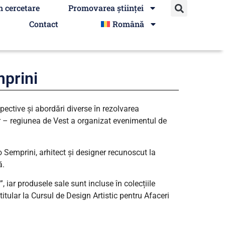
n cercetare
Promovarea științei
Contact
Română
mprini
pective și abordări diverse în rezolvarea
or – regiunea de Vest a organizat evenimentul de
 Semprini, arhitect și designer recunoscut la
ă.
iar produsele sale sunt incluse în colecțiile
tular la Cursul de Design Artistic pentru Afaceri