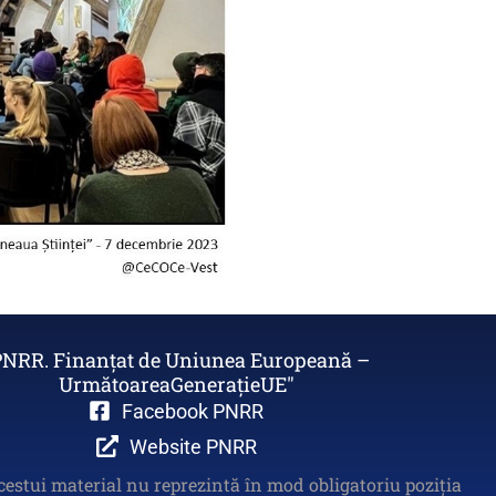
PNRR. Finanțat de Uniunea Europeană –
UrmătoareaGenerațieUE"
Facebook PNRR
Website PNRR
cestui material nu reprezintă în mod obligatoriu poziția