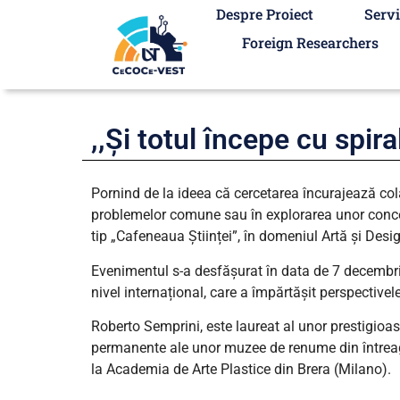
Despre Proiect
Servi
Foreign Researchers
,,Și totul începe cu spir
Pornind de la ideea că cercetarea încurajează colab
problemelor comune sau în explorarea unor concept
tip „Cafeneaua Științei”, în domeniul Artă și Desi
Evenimentul s-a desfășurat în data de 7 decembrie
nivel internațional, care a împărtășit perspectivele
Roberto Semprini, este laureat al unor prestigioa
permanente ale unor muzee de renume din întreaga 
la Academia de Arte Plastice din Brera (Milano).