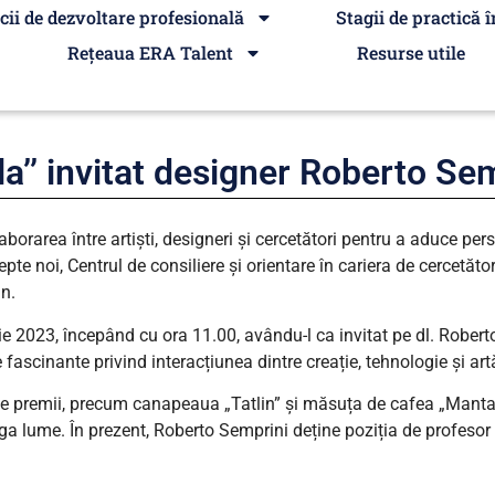
cii de dezvoltare profesională
Stagii de practică î
Rețeaua ERA Talent
Resurse utile
ala’’ invitat designer Roberto Se
orarea între artiști, designeri și cercetători pentru a aduce pers
e noi, Centrul de consiliere și orientare în cariera de cercetăt
gn.
 2023, începând cu ora 11.00, avându-l ca invitat pe dl. Roberto
 fascinante privind interacțiunea dintre creație, tehnologie și art
se premii, precum canapeaua „Tatlin” și măsuța de cafea „Manta”, 
lume. În prezent, Roberto Semprini deține poziția de profesor ti